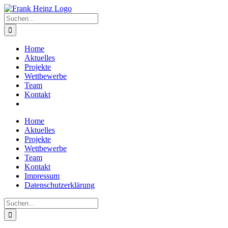
Zum
Inhalt
Suche
springen
nach:
Home
Aktuelles
Projekte
Wettbewerbe
Team
Kontakt
Home
Aktuelles
Projekte
Wettbewerbe
Team
Kontakt
Impressum
Datenschutzerklärung
Suche
nach: