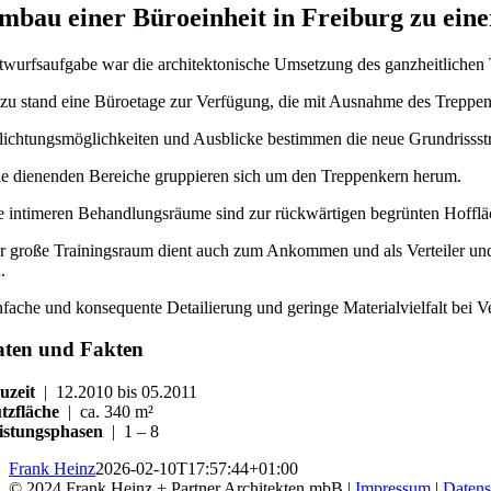
mbau einer Büroeinheit in Freiburg zu eine
twurfsaufgabe war die architektonische Umsetzung des ganzheitlichen T
zu stand eine Büroetage zur Verfügung, die mit Ausnahme des Treppen
lichtungsmöglichkeiten und Ausblicke bestimmen die neue Grundrissstr
le dienenden Bereiche gruppieren sich um den Treppenkern herum.
e intimeren Behandlungsräume sind zur rückwärtigen begrünten Hoffläch
r große Trainingsraum dient auch zum Ankommen und als Verteiler und nu
.
nfache und konsequente Detailierung und geringe Materialvielfalt bei 
aten und Fakten
uzeit
| 12.2010 bis 05.2011
tzfläche
| ca. 340 m²
istungsphasen
| 1 – 8
Frank Heinz
2026-02-10T17:57:44+01:00
© 2024 Frank Heinz + Partner Architekten mbB |
Impressum
|
Datens