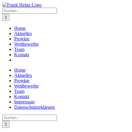
Zum
Inhalt
Suche
springen
nach:
Home
Aktuelles
Projekte
Wettbewerbe
Team
Kontakt
Home
Aktuelles
Projekte
Wettbewerbe
Team
Kontakt
Impressum
Datenschutzerklärung
Suche
nach: