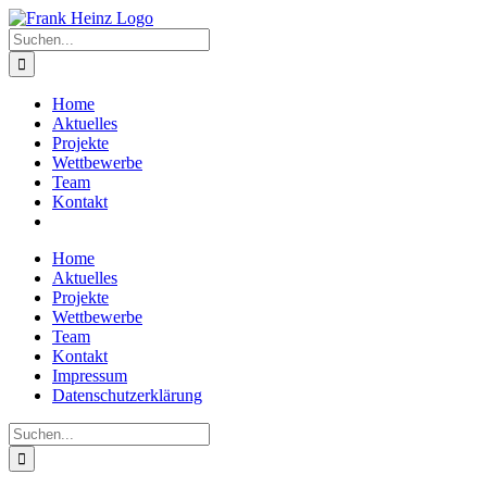
Zum
Inhalt
Suche
springen
nach:
Home
Aktuelles
Projekte
Wettbewerbe
Team
Kontakt
Home
Aktuelles
Projekte
Wettbewerbe
Team
Kontakt
Impressum
Datenschutzerklärung
Suche
nach: