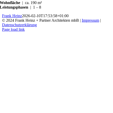
Wohnfläche
| ca. 190 m²
Leistungsphasen
| 1 – 8
Frank Heinz
2026-02-10T17:53:58+01:00
© 2024 Frank Heinz + Partner Architekten mbB |
Impressum
|
Datenschutzerklärung
Instagram
Page load link
Nach
oben