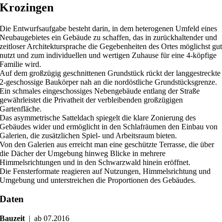
Krozingen
Die Entwurfsaufgabe besteht darin, in dem heterogenen Umfeld eines
Neubaugebietes ein Gebäude zu schaffen, das in zurückhaltender und
zeitloser Architektursprache die Gegebenheiten des Ortes möglichst gu
nutzt und zum individuellen und wertigen Zuhause für eine 4-köpfige
Familie wird.
Auf dem großzügig geschnittenen Grundstück rückt der langgestreckte
2-geschossige Baukörper nah an die nordöstliche Grundstücksgrenze.
Ein schmales eingeschossiges Nebengebäude entlang der Straße
gewährleistet die Privatheit der verbleibenden großzügigen
Gartenfläche.
Das asymmetrische Satteldach spiegelt die klare Zonierung des
Gebäudes wider und ermöglicht in den Schlafräumen den Einbau von
Galerien, die zusätzlichen Spiel- und Arbeitsraum bieten.
Von den Galerien aus erreicht man eine geschützte Terrasse, die über
die Dächer der Umgebung hinweg Blicke in mehrere
Himmelsrichtungen und in den Schwarzwald hinein eröffnet.
Die Fensterformate reagieren auf Nutzungen, Himmelsrichtung und
Umgebung und unterstreichen die Proportionen des Gebäudes.
Daten
Bauzeit
| ab 07.2016