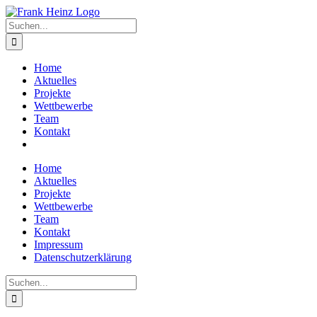
Zum
Inhalt
Suche
springen
nach:
Home
Aktuelles
Projekte
Wettbewerbe
Team
Kontakt
Home
Aktuelles
Projekte
Wettbewerbe
Team
Kontakt
Impressum
Datenschutzerklärung
Suche
nach: