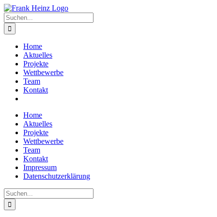
Zum
Inhalt
Suche
springen
nach:
Home
Aktuelles
Projekte
Wettbewerbe
Team
Kontakt
Home
Aktuelles
Projekte
Wettbewerbe
Team
Kontakt
Impressum
Datenschutzerklärung
Suche
nach: