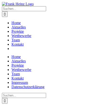
Zum
Inhalt
Suche
springen
nach:
Home
Aktuelles
Projekte
Wettbewerbe
Team
Kontakt
Home
Aktuelles
Projekte
Wettbewerbe
Team
Kontakt
Impressum
Datenschutzerklärung
Suche
nach: