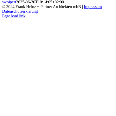
swolpert
2025-06-30T10:14:05+02:00
© 2024 Frank Heinz + Partner Architekten mbB |
Impressum
|
Datenschutzerklärung
Instagram
Page load link
Nach
oben