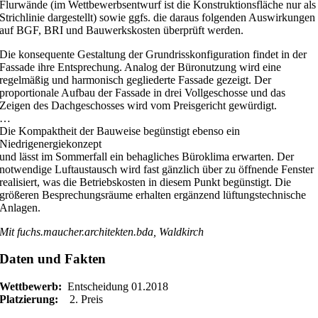
Flurwände (im Wettbewerbsentwurf ist die Konstruktionsfläche nur als
Strichlinie dargestellt) sowie ggfs. die daraus folgenden Auswirkungen
auf BGF, BRI und Bauwerkskosten überprüft werden.
Die konsequente Gestaltung der Grundrisskonfiguration findet in der
Fassade ihre Entsprechung. Analog der Büronutzung wird eine
regelmäßig und harmonisch gegliederte Fassade gezeigt. Der
proportionale Aufbau der Fassade in drei Vollgeschosse und das
Zeigen des Dachgeschosses wird vom Preisgericht gewürdigt.
…
Die Kompaktheit der Bauweise begünstigt ebenso ein
Niedrigenergiekonzept
und lässt im Sommerfall ein behagliches Büroklima erwarten. Der
notwendige Luftaustausch wird fast gänzlich über zu öffnende Fenster
realisiert, was die Betriebskosten in diesem Punkt begünstigt. Die
größeren Besprechungsräume erhalten ergänzend lüftungstechnische
Anlagen.
Mit fuchs.maucher.architekten.bda, Waldkirch
Daten und Fakten
Wettbewerb:
Entscheidung 01.2018
Platzierung:
2. Preis