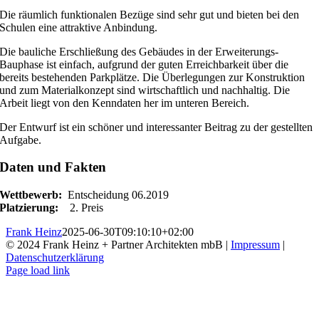
Die räumlich funktionalen Bezüge sind sehr gut und bieten bei den
Schulen eine attraktive Anbindung.
Die bauliche Erschließung des Gebäudes in der Erweiterungs-
Bauphase ist einfach, aufgrund der guten Erreichbarkeit über die
bereits bestehenden Parkplätze. Die Überlegungen zur Konstruktion
und zum Materialkonzept sind wirtschaftlich und nachhaltig. Die
Arbeit liegt von den Kenndaten her im unteren Bereich.
Der Entwurf ist ein schöner und interessanter Beitrag zu der gestellten
Aufgabe.
Daten und Fakten
Wettbewerb:
Entscheidung 06.2019
Platzierung:
2. Preis
Frank Heinz
2025-06-30T09:10:10+02:00
© 2024 Frank Heinz + Partner Architekten mbB |
Impressum
|
Datenschutzerklärung
Instagram
Page load link
Nach
oben