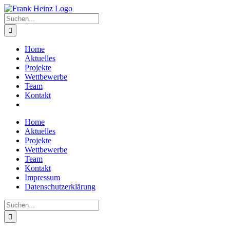
Zum
Inhalt
Suche
springen
nach:
Home
Aktuelles
Projekte
Wettbewerbe
Team
Kontakt
Home
Aktuelles
Projekte
Wettbewerbe
Team
Kontakt
Impressum
Datenschutzerklärung
Suche
nach: