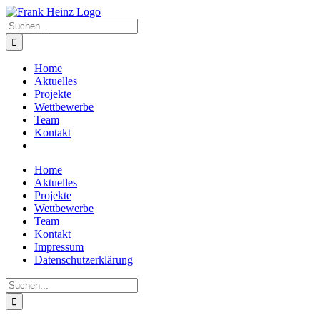
Zum
Inhalt
Suche
springen
nach:
Home
Aktuelles
Projekte
Wettbewerbe
Team
Kontakt
Home
Aktuelles
Projekte
Wettbewerbe
Team
Kontakt
Impressum
Datenschutzerklärung
Suche
nach: