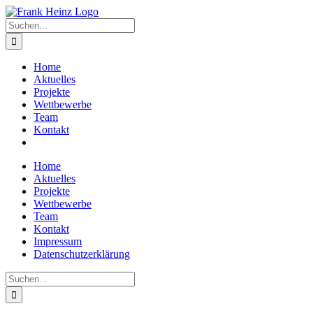
Zum
Inhalt
Suche
springen
nach:
Home
Aktuelles
Projekte
Wettbewerbe
Team
Kontakt
Home
Aktuelles
Projekte
Wettbewerbe
Team
Kontakt
Impressum
Datenschutzerklärung
Suche
nach: