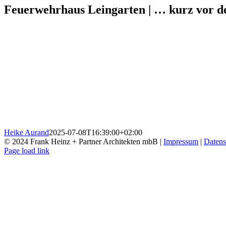
Feuerwehrhaus Leingarten | … kurz vor de
Heike Aurand
2025-07-08T16:39:00+02:00
© 2024 Frank Heinz + Partner Architekten mbB |
Impressum
|
Datens
Instagram
Page load link
Nach
oben