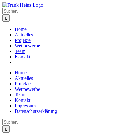
Zum
Inhalt
Suche
springen
nach:
Home
Aktuelles
Projekte
Wettbewerbe
Team
Kontakt
Home
Aktuelles
Projekte
Wettbewerbe
Team
Kontakt
Impressum
Datenschutzerklärung
Suche
nach: