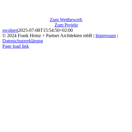
Zum Wettbewerb
Zum Projekt
swolpert
2025-07-08T15:54:50+02:00
© 2024 Frank Heinz + Partner Architekten mbB |
Impressum
|
Datenschutzerklärung
Instagram
Page load link
Nach
oben