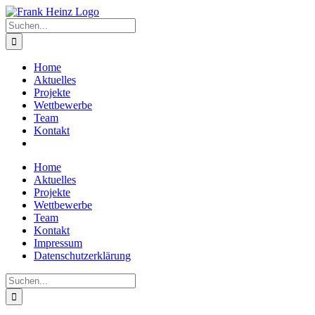
Zum
Inhalt
Suche
springen
nach:
Home
Aktuelles
Projekte
Wettbewerbe
Team
Kontakt
Home
Aktuelles
Projekte
Wettbewerbe
Team
Kontakt
Impressum
Datenschutzerklärung
Suche
nach: