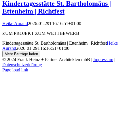
Kindertagesstätte St. Bartholomäus |
Ettenheim | Richtfest
Heike Aurand
2026-01-29T16:16:51+01:00
ZUM PROJEKT ZUM WETTBEWERB
Kindertagesstätte St. Bartholomäus | Ettenheim | Richtfest
Heike
Aurand
2026-01-29T16:16:51+01:00
Mehr Beiträge laden
© 2024 Frank Heinz + Partner Architekten mbB |
Impressum
|
Datenschutzerklärung
Instagram
Page load link
Nach
oben