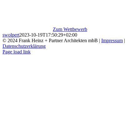
Zum Wettbewerb
swolpert
2023-10-19T17:50:29+02:00
© 2024 Frank Heinz + Partner Architekten mbB |
Impressum
|
Datenschutzerklärung
Instagram
Page load link
Nach
oben