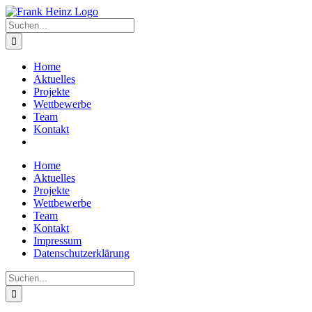
Zum
Inhalt
Suche
springen
nach:
Home
Aktuelles
Projekte
Wettbewerbe
Team
Kontakt
Home
Aktuelles
Projekte
Wettbewerbe
Team
Kontakt
Impressum
Datenschutzerklärung
Suche
nach: