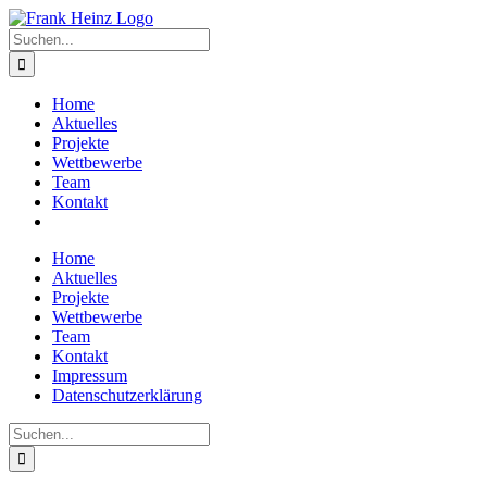
Zum
Inhalt
Suche
springen
nach:
Home
Aktuelles
Projekte
Wettbewerbe
Team
Kontakt
Home
Aktuelles
Projekte
Wettbewerbe
Team
Kontakt
Impressum
Datenschutzerklärung
Suche
nach: